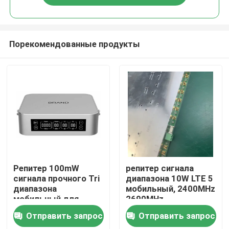
Порекомендованные продукты
Дома
Репитер 100mW
репитер сигнала
сигнала прочного Tri
диапазона 10W LTE 5
диапазона
мобильный, 2400MHz
О Компании
мобильный для
2690MHz
сотового телефона
интегрировал
Отправить запрос
Отправить запрос
2G 3G 4G 5G
усилитель силы
Контакты