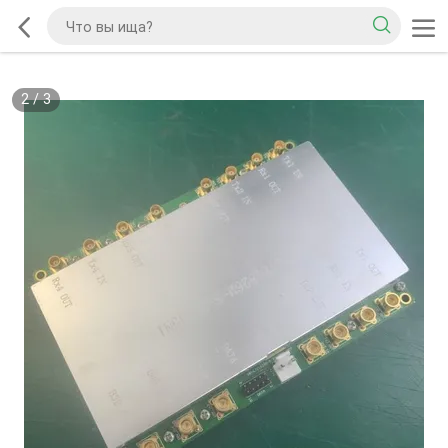
2
/
3