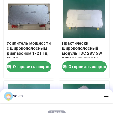
Продукция
усилитель силы rf
Усилитель мощности
Практически
Усилитель силы LTE
с широкополосным
широкополосный
диапазоном 1-2 ГГц
модуль l DC 28V 5W
40 Вт.
10W усилителя RF
Полупроводниковый усилитель силы
диапазона
Отправить запрос
Отправить запрос
Широкополосный усилитель силы
Усилитель телекоммуникаций
sales
мобильный репитер сигнала
2:36 AM