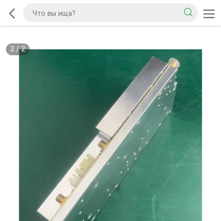
2
/
2