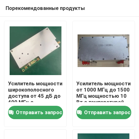
Порекомендованные продукты
Усилитель мощности
Усилитель мощности
широкополосного
от 1000 МГц до 1500
доступа от 45 дБ до
МГц мощностью 10
Дома
400 МГц с
Вт с температурой
соединителем SMA
работы от -40 до 65
Отправить запрос
Отправить запрос
С
О Компании
Контакты