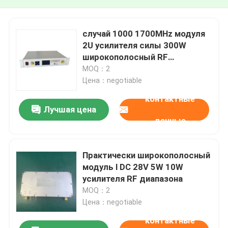
случай 1000 1700MHz модуля
2U усилителя силы 300W
широкополосный RF
практически
MOQ：2
Цена：negotiable
контактные
Лучшая цена
данные
Практически широкополосный
модуль l DC 28V 5W 10W
усилителя RF диапазона
MOQ：2
Цена：negotiable
контактные