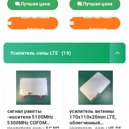
Лучшая цена
Лучшая цена
контактные
контактные
данные
данные
Усилитель силы LTE
(19)
Главная страница
Продукция
сигнал ракеты
усилитель антенны
-носителя 5100MHz
170x110x20mm LTE,
5300MHz COFDM
облегченный
О Компании
усилителя силы 5G NR
усилитель силы HF RF