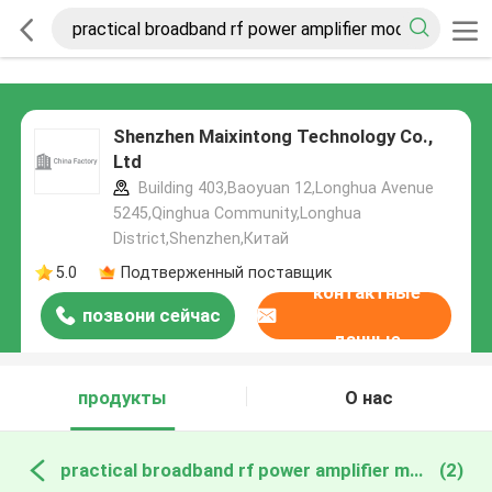
Shenzhen Maixintong Technology Co.,
Ltd
Building 403,Baoyuan 12,Longhua Avenue
5245,Qinghua Community,Longhua
District,Shenzhen,Китай
5.0
Подтверженный поставщик
контактные
позвони сейчас
данные
продукты
О нас
practical broadband rf power amplifier module онлайн производство
(2)