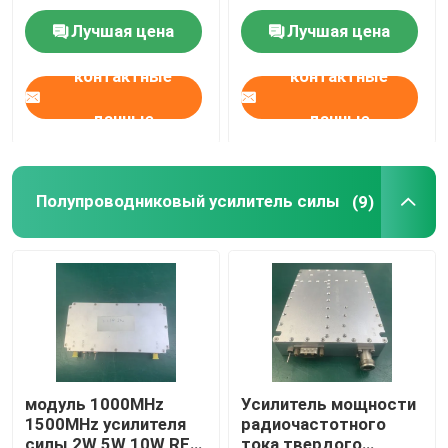
FR1 LTE
Лучшая цена
Лучшая цена
Наша фабрика
контактные
контактные
данные
данные
контроль качества
контактные данные
Полупроводниковый усилитель силы
(9)
Отправить запрос
усилитель силы rf
Усилитель силы LTE
модуль 1000MHz
Усилитель мощности
1500MHz усилителя
радиочастотного
Полупроводниковый усилитель силы
силы 2W 5W 10W RF
тока твердого