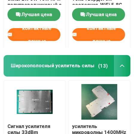
полупроводниковый с
состояния, WiFi 5.8G
SMA Conncetor
Усилитель высокого
Лучшая цена
Лучшая цена
Широкополосный усилитель силы
тока
контактные
контактные
Усилитель телекоммуникаций
данные
данные
мобильный репитер сигнала
Широкополосный усилитель силы
(13)
Джаммер сигнала дрона
Беспроводной усилитель силы
модуль усилителя силы rf
Сигнал усилителя
усилитель
Ракета -носитель WiFi Wlan
силы 33dBm
микроволны 1400MHz